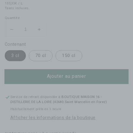
PRIX
PAR
habituel
133,33€
/
L
UNITAIRE
Taxes incluses.
Quantité
Réduire
Augmenter
la
la
Contenant
quantité
quantité
de
de
3 cl
70 cl
150 cl
Menthe
Menthe
verte
verte
-
-
Ajouter au panier
contenant
contenant
au
au
choix
choix
Service de retrait disponible à
BOUTIQUE MAISON 16 -
DISTILLERIE DE LA LOIRE (42680 Saint Marcellin en Forez)
Habituellement prête en 1 heure
Afficher les informations de la boutique