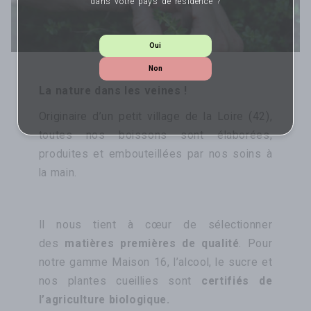
dans votre pays de résidence ?
Oui
Non
La nature dans les veines !
Originaire d’un petit village de la Loire (42),
toutes nos boissons sont élaborées,
produites et embouteillées par nos soins à
la main.
Il nous tient à cœur de sélectionner
des
matières premières de qualité
. Pour
notre gamme Maison 16, l’alcool, le sucre et
nos plantes cueillies sont
certifiés de
l’agriculture biologique.