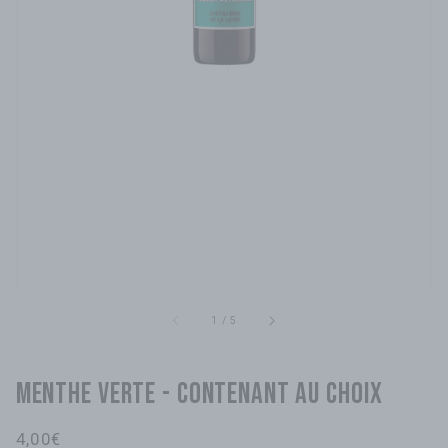
sur
1
/
5
Menthe verte - contenant au choix
Prix
4,00€