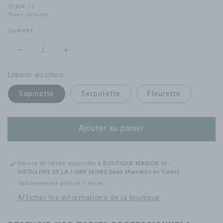
PRIX
PAR
habituel
59,80€
/
L
UNITAIRE
Taxes incluses.
Quantité
Réduire
Augmenter
la
la
Liqueur au choix :
quantité
quantité
de
de
Sapinette
Serpolette
Fleurette
Magnum
Magnum
liqueur
liqueur
150
150
Ajouter au panier
cl
cl
-
-
au
au
choix
choix
Service de retrait disponible à
BOUTIQUE MAISON 16 -
DISTILLERIE DE LA LOIRE (42680 Saint Marcellin en Forez)
Habituellement prête en 1 heure
Afficher les informations de la boutique