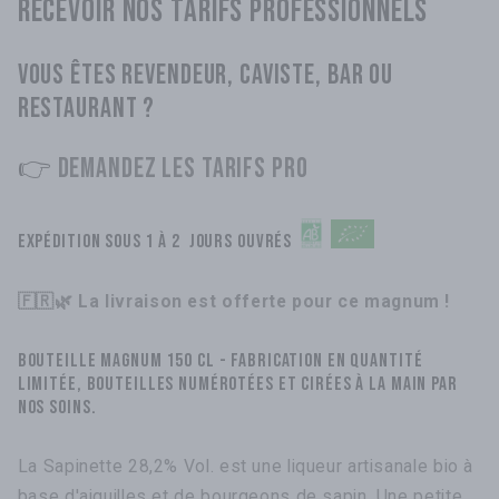
RECEVOIR NOS TARIFS PROFESSIONNELS
VOUS ÊTES REVENDEUR, CAVISTE, BAR OU
RESTAURANT ?
👉
DEMANDEZ LES TARIFS PRO
Expédition sous 1 à 2 jours ouvrés
🇫🇷🌿 La livraison est offerte pour ce magnum !
Bouteille Magnum 150 cl - Fabrication en quantité
limitée, bouteilles numérotées et cirées à la main par
nos soins.
La Sapinette 28,2% Vol. est une liqueur artisanale bio à
base d'aiguilles et de bourgeons de sapin.
Une petite