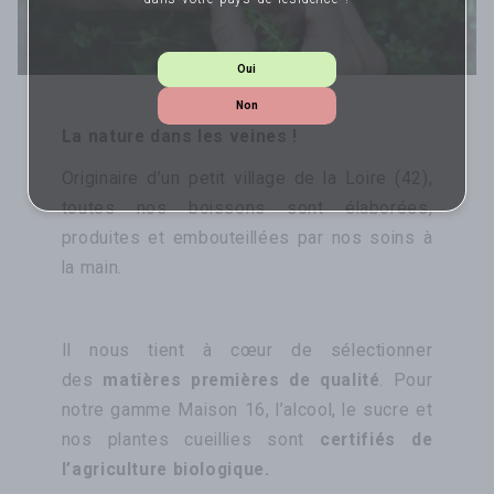
Oui
Non
La nature dans les veines !
Originaire d’un petit village de la Loire (42),
toutes nos boissons sont élaborées,
produites et embouteillées par nos soins à
la main.
Il nous tient à cœur de sélectionner
des
matières premières de qualité
. Pour
notre gamme Maison 16, l’alcool, le sucre et
nos plantes cueillies sont
certifiés de
l’agriculture biologique.