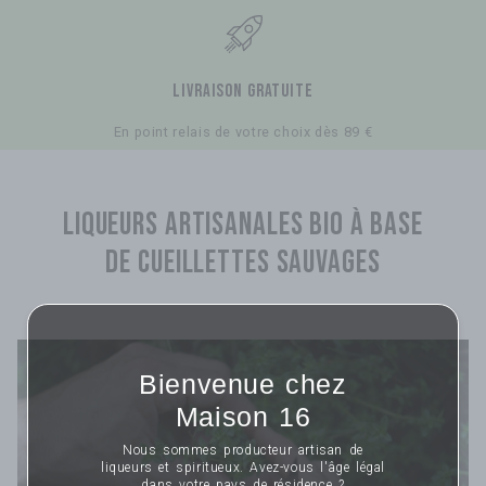
LIVRAISON GRATUITE
En point relais de votre choix dès 89 €
Liqueurs artisanales bio à base
de cueillettes sauvages
Bienvenue chez
Maison 16
Nous sommes producteur artisan de
liqueurs et spiritueux. Avez-vous l'âge légal
dans votre pays de résidence ?