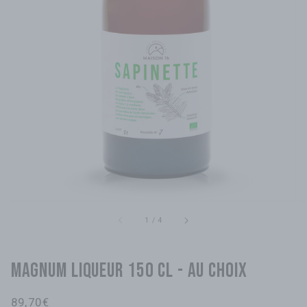
sur
1
/
4
Magnum liqueur 150 cl - au choix
Prix
89,70€