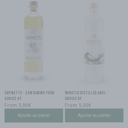
Papastis Distilled Anis -
SAPINETTE - containing your
Choice of
choice of
Regular
Regular
From 5,50€
From 5,00€
price
price
Ajouter au panier
Ajouter au panier