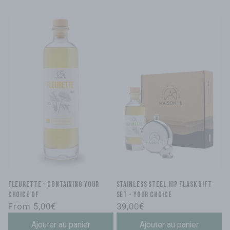
FLEURETTE - containing your
Stainless steel hip flask gift
choice of
set - your choice
Regular
Regular
From 5,00€
39,00€
price
price
Ajouter au panier
Ajouter au panier