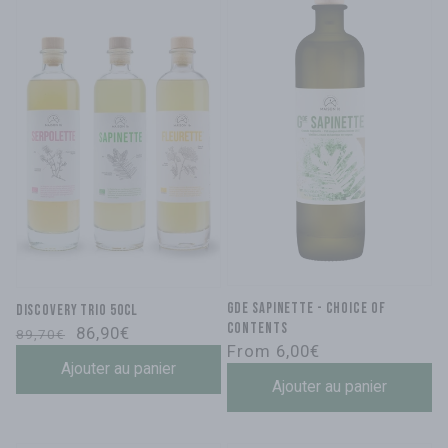
GDE Sapinette - choice of
Discovery trio 50cl
contents
Regular
Sale
86,90€
89,70€
Regular
From 6,00€
price
price
Ajouter au panier
price
Ajouter au panier