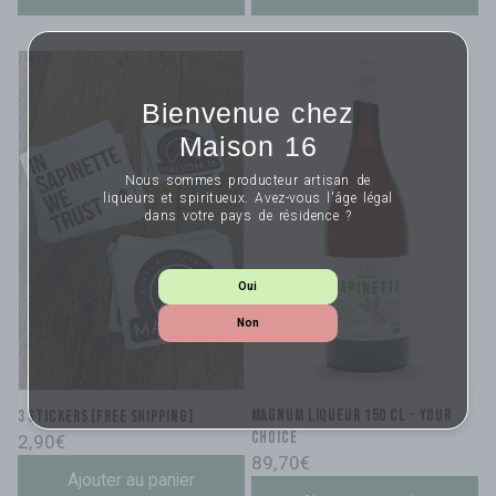
Bienvenue chez
Maison 16
Nous sommes producteur artisan de
liqueurs et spiritueux. Avez-vous l'âge légal
dans votre pays de résidence ?
Oui
Non
Magnum liqueur 150 cl - your
3 stickers (free shipping)
choice
Regular
2,90€
Regular
89,70€
price
Ajouter au panier
price