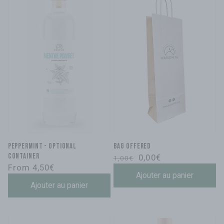
Peppermint - optional
Bag offered
container
Regular
Sale
0,00€
1,00€
Regular
From 4,50€
price
price
Ajouter au panier
price
Ajouter au panier