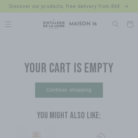
Discover our products, free delivery from 86€
Skip to content
Cart
Your cart is empty
Continue shopping
You might also like: