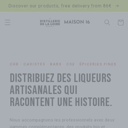
Discover our products, free delivery from 86€
Skip to content
Cart
CHR · CAVISTES · BARS · CSE · ÉPICERIES FINES
Distribuez des liqueurs
artisanales qui
racontent une histoire.
Nous accompagnons les professionnels avec deux
gammes complémentaires, des produits bio et