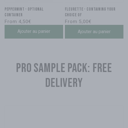
Peppermint - optional
FLEURETTE - containing your
container
choice of
Regular
Regular
From 4,50€
From 5,00€
price
price
Ajouter au panier
Ajouter au panier
pro sample pack: free
delivery
Skip to product
information