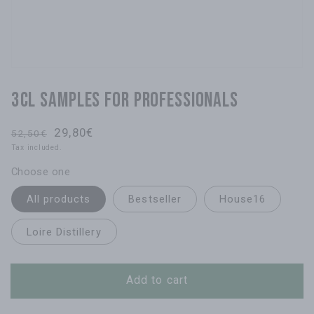
3cl Samples for Professionals
Regular
Sale
29,80€
52,50€
price
price
Tax included.
Choose one
All products
Bestseller
House16
Loire Distillery
Add to cart