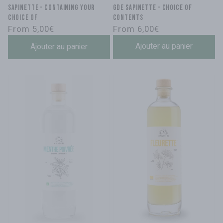
GDE Sapinette - choice of
SAPINETTE - containing your
contents
choice of
Regular
Regular
From 6,00€
From 5,00€
price
price
Ajouter au panier
Ajouter au panier