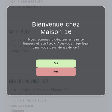
· 2 cl d’eau gazeuse
· rondelle de citron
Bienvenue chez
Maison 16
Sapi - Mule
Nous sommes producteur artisan de
· 5 cl de Sapinette ou Grande Sapinette
liqueurs et spiritueux. Avez-vous l'âge légal
· 1 cl de jus de citron vert
dans votre pays de résidence ?
· ginger Beer
Oui
Non
Menthe Poivrée Fizz
· 4 cl de Menthe Poivrée Maison 16
· 2 cl de jus de citron frais
· 1 cl de sirop de sucre
· eau gazeuse
· glaçons